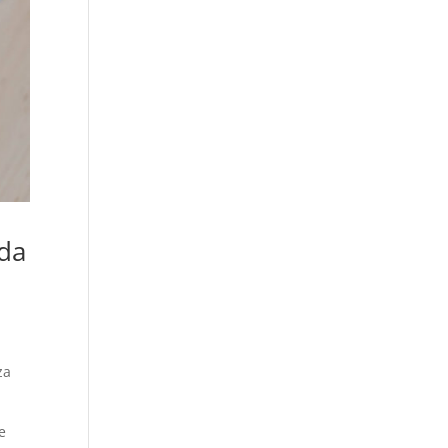
 da
za
he