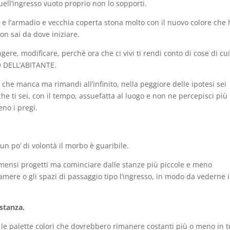
ell’ingresso vuoto proprio non lo sopporti.
to e l’armadio e vecchia coperta stona molto con il nuovo colore che 
on sai da dove iniziare.
ngere, modificare, perchè ora che ci vivi ti rendi conto di cose di cu
O DELL’ABITANTE.
ò che manca ma rimandi all’infinito, nella peggiore delle ipotesi sei
he ti sei, con il tempo, assuefatta al luogo e non ne percepisci più 
eno i pregi.
n po’ di volontà il morbo è guaribile.
mensi progetti ma cominciare dalle stanze più piccole e meno
amere o gli spazi di passaggio tipo l’ingresso, in modo da vederne i
 stanza.
le palette colori che dovrebbero rimanere costanti più o meno in t