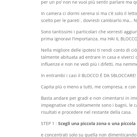
per un po’ non ne vuoi più sentir parlare ma qu
In camera ci dormi serena sì ma c’è solo il let
scelto per le pareti , dovresti cambiarlo ma… N
Sono tantissimi i particolari che vorresti aggiu
prima ignoravi l’importanza, ma HAI IL BLOCC
Nella migliore delle ipotesi ti rendi conto di ci
talmente abituata ad entrare in casa e viverci c
influenze e non ne vedi più i difetti, ma nemm
In entrambi i casi il BLOCCO È DA SBLOCCARE!
Capita più o meno a tutti, me compresa, e con u
Basta andare per gradi e non cimentarsi in im
impegnative che solitamente sono i bagni, le c
risultati e procedere nel restante della casa.
STEP 1 :
Scegli una piccola zona o una piccola
e concentrati solo su quella non dimenticando 