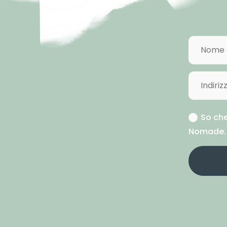
So che
Nomade