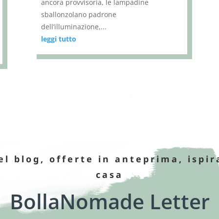
ancora provvisoria, le lampadine
sballonzolano padrone
dell’illuminazione,...
leggi tutto
el blog, offerte in anteprima, ispir
casa
BollaNomade Letter