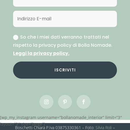
So che i miei dati verranno trattati nel
rispetto la privacy policy di Bolla Nomade.
Leggi la privacy policy.
ISCRIVITI
[wp_my_instagram username=”bollanomade_interior” limit=”3″
layout=”3″ size=”large”]
Boschetti Chiara P.Iva 03875330361 – Foto:
Silvia Roli
–